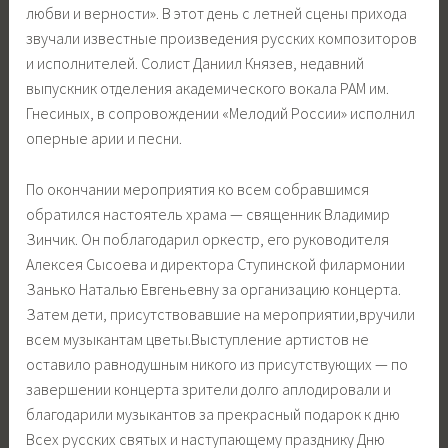
любви и верности». В этот день с летней сцены прихода
звучали известные произведения русских композиторов
и исполнителей. Солист Даниил Князев, недавний
выпускник отделения академического вокала РАМ им.
Гнесиных, в сопровождении «Мелодий России» исполнил
оперные арии и песни.
По окончании мероприятия ко всем собравшимся
обратился настоятель храма — священник Владимир
Зинчик. Он поблагодарил оркестр, его руководителя
Алексея Сысоева и директора Ступинской филармонии
Занько Наталью Евгеньевну за организацию концерта.
Затем дети, присутствовавшие на мероприятии,вручили
всем музыкантам цветы.Выступление артистов не
оставило равнодушным никого из присутствующих — по
завершении концерта зрители долго аплодировали и
благодарили музыкантов за прекрасный подарок к дню
Всех русских святых и наступающему празднику Дню