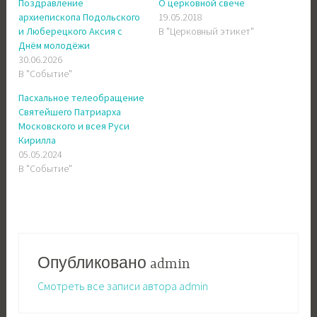
Поздравление
О церковной свече
архиепископа Подольского
19.05.2018
и Люберецкого Аксия с
В "Церковный этикет"
Днём молодёжи
30.06.2026
В "Событие"
Пасхальное телеобращение
Святейшего Патриарха
Московского и всея Руси
Кирилла
05.05.2024
В "Событие"
Опубликовано
admin
Смотреть все записи автора admin