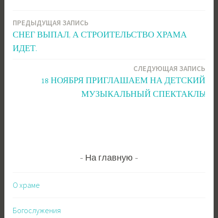
ПРЕДЫДУЩАЯ ЗАПИСЬ
Навигация
СНЕГ ВЫПАЛ, А СТРОИТЕЛЬСТВО ХРАМА
по
ИДЕТ.
записям
СЛЕДУЮЩАЯ ЗАПИСЬ
18 НОЯБРЯ ПРИГЛАШАЕМ НА ДЕТСКИЙ
МУЗЫКАЛЬНЫЙ СПЕКТАКЛЬ!
На главную
О храме
Богослужения