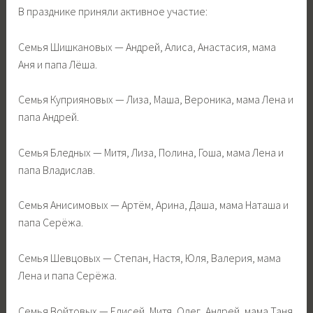
В празднике приняли активное участие:
Семья Шишкановых — Андрей, Алиса, Анастасия, мама
Аня и папа Лёша.
Семья Куприяновых — Лиза, Маша, Вероника, мама Лена и
папа Андрей.
Семья Бледных — Митя, Лиза, Полина, Гоша, мама Лена и
папа Владислав.
Семья Анисимовых — Артём, Арина, Даша, мама Наташа и
папа Серёжа.
Семья Шевцовых — Степан, Настя, Юля, Валерия, мама
Лена и папа Серёжа.
Семья Войтовых — Елисей, Митя, Олег, Андрей, мама Таня