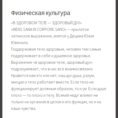
Физическая культура
«В ЗДОРОВОМ ТЕЛЕ — ЗДОРОВЫЙ ДУХ»
«MENS SANA IN CORPORE SANO» — крылатое
латинское выражение, взятое у Децима Юния
Ювенала.
Поддерживая тело здоровым, человек тем самым
поддерживает в себе и душевное здоровье.
Выражение «в здоровом теле, здоровый дух»
подразумевает, что в нас все взаимосвязано.
Нравится нам это или нет, наш дух душа, разум,
эмоции и тело работают вместе. Если тело не
функционирует должным образом, то и ум. Если душе
плохо — то плохо и телу. Всякий недуг влияет не
только на организм в целом и его функции, но и на
наши чувства.