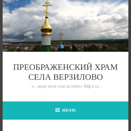
Перейти
к
содержимому
ПРЕОБРАЖЕНСКИЙ ХРАМ
СЕЛА ВЕРЗИЛОВО
«…вера твоя спасла тебя.» Мф.9:22
МЕНЮ