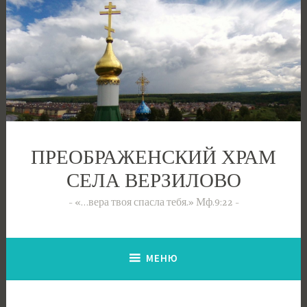
Перейти
к
содержимому
ПРЕОБРАЖЕНСКИЙ ХРАМ
СЕЛА ВЕРЗИЛОВО
«…вера твоя спасла тебя.» Мф.9:22
МЕНЮ