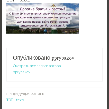
TOP_text1
Опубликовано
pprybakov
Смотреть все записи автора
pprybakov
ПРЕДЫДУЩАЯ ЗАПИСЬ
Навигация
TOP_text1
по