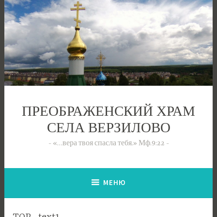
Перейти
к
содержимому
ПРЕОБРАЖЕНСКИЙ ХРАМ
СЕЛА ВЕРЗИЛОВО
«…вера твоя спасла тебя.» Мф.9:22
МЕНЮ