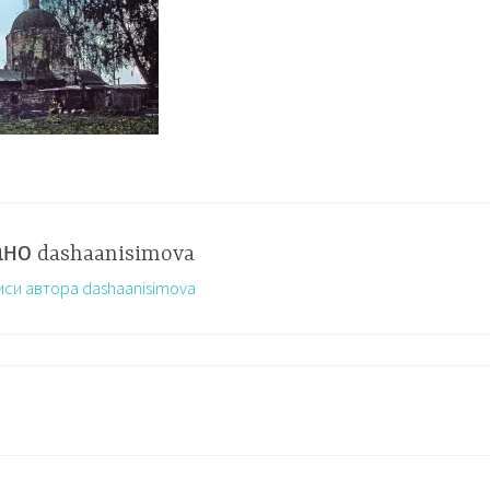
ано
dashaanisimova
иси автора dashaanisimova
Ь