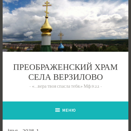
Перейти
к
содержимому
ПРЕОБРАЖЕНСКИЙ ХРАМ
СЕЛА ВЕРЗИЛОВО
«…вера твоя спасла тебя.» Мф.9:22
МЕНЮ