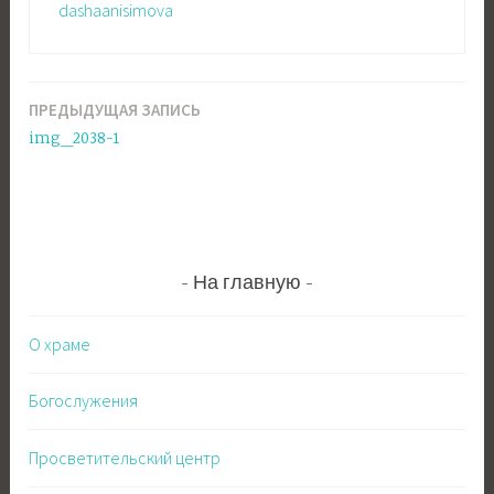
dashaanisimova
ПРЕДЫДУЩАЯ ЗАПИСЬ
Навигация
img_2038-1
по
записям
На главную
О храме
Богослужения
Просветительский центр