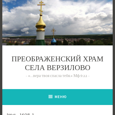
Перейти
к
содержимому
ПРЕОБРАЖЕНСКИЙ ХРАМ
СЕЛА ВЕРЗИЛОВО
«…вера твоя спасла тебя.» Мф.9:22
МЕНЮ