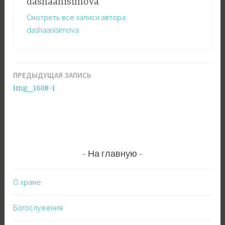
dashaanisimova
Смотреть все записи автора
dashaanisimova
ПРЕДЫДУЩАЯ ЗАПИСЬ
Навигация
img_1608-1
по
записям
На главную
О храме
Богослужения