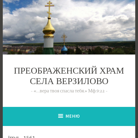
Перейти
к
содержимому
ПРЕОБРАЖЕНСКИЙ ХРАМ
СЕЛА ВЕРЗИЛОВО
«…вера твоя спасла тебя.» Мф.9:22
МЕНЮ