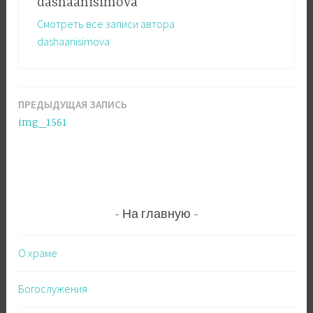
dashaanisimova
Смотреть все записи автора
dashaanisimova
ПРЕДЫДУЩАЯ ЗАПИСЬ
Навигация
img_1561
по
записям
На главную
О храме
Богослужения