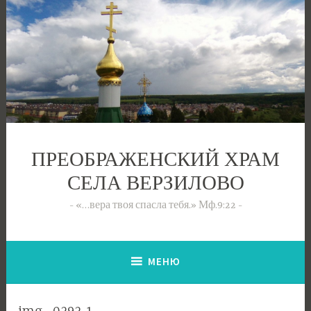
Перейти
к
содержимому
ПРЕОБРАЖЕНСКИЙ ХРАМ
СЕЛА ВЕРЗИЛОВО
«…вера твоя спасла тебя.» Мф.9:22
МЕНЮ