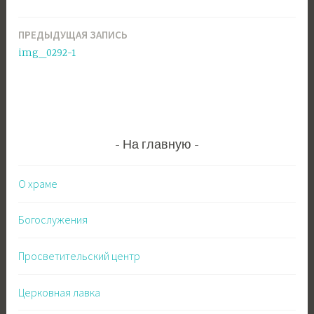
ПРЕДЫДУЩАЯ ЗАПИСЬ
Навигация
img_0292-1
по
записям
На главную
О храме
Богослужения
Просветительский центр
Церковная лавка