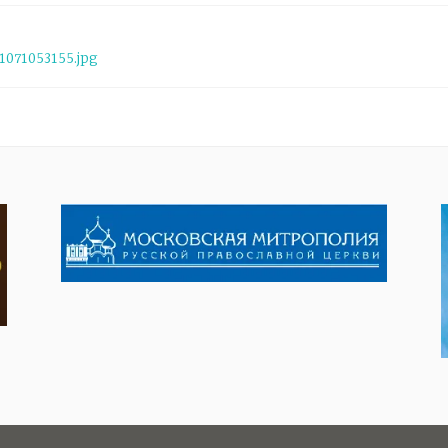
Ь
071053155.jpg