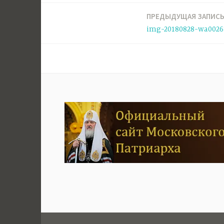
ПРЕДЫДУЩАЯ ЗАПИС
Навигация
img-20180828-wa00261
по
записям