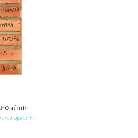
ано
admin
иси автора admin