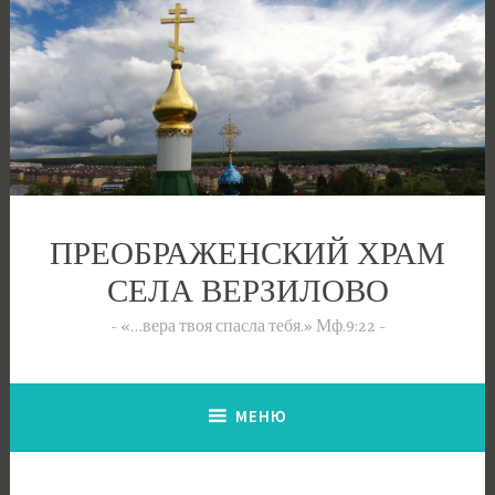
Перейти
к
содержимому
ПРЕОБРАЖЕНСКИЙ ХРАМ
СЕЛА ВЕРЗИЛОВО
«…вера твоя спасла тебя.» Мф.9:22
МЕНЮ