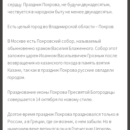
сердцу. Праздник Покрова, не будучи двунадесятым,
чествуется в народном быту не менее двунадесятых.
Есть целый город во Владимирской области – Покров.
В Москве есть Покровский собор, называемый
обыкновенно храмом Василия Блаженного. Собор этот
заложен царем Иоанном Васильевичем Грозным после
возвращения из казанского похода в память взятия
Казани, так как в праздник Покрова русские овладели
городом.
Празднование иконы Покрова Пресвятой Богородицы
совершается 14 октября по новому стилю.
Долгое время праздник Покрова праздновался только в
России, а в Греции, где он возник, о нем забыли. Но в
нынешнем веке вернулся он и в Греческую Церковь.