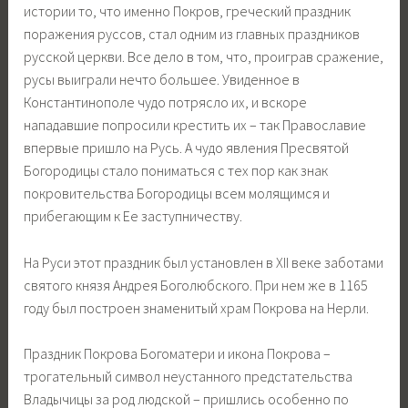
истории то, что именно Покров, греческий праздник
поражения руссов, стал одним из главных праздников
русской церкви. Все дело в том, что, проиграв сражение,
русы выиграли нечто большее. Увиденное в
Константинополе чудо потрясло их, и вскоре
нападавшие попросили крестить их – так Православие
впервые пришло на Русь. А чудо явления Пресвятой
Богородицы стало пониматься с тех пор как знак
покровительства Богородицы всем молящимся и
прибегающим к Ее заступничеству.
На Руси этот праздник был установлен в XII веке заботами
святого князя Андрея Боголюбского. При нем же в 1165
году был построен знаменитый храм Покрова на Нерли.
Праздник Покрова Богоматери и икона Покрова –
трогательный символ неустанного предстательства
Владычицы за род людской – пришлись особенно по