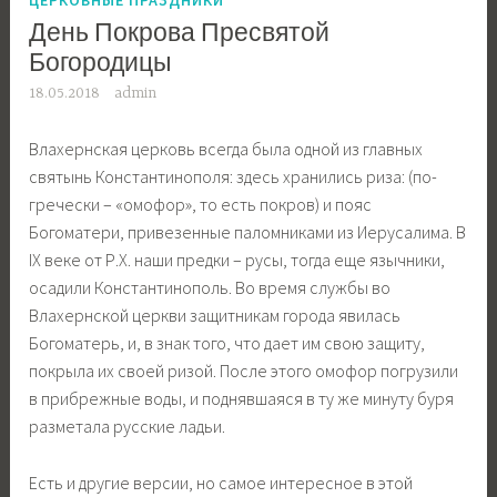
День Покрова Пресвятой
Богородицы
18.05.2018
admin
Влахернская церковь всегда была одной из главных
святынь Константинополя: здесь хранились риза: (по-
гречески – «омофор», то есть покров) и пояс
Богоматери, привезенные паломниками из Иерусалима. В
IX веке от Р.Х. наши предки – русы, тогда еще язычники,
осадили Константинополь. Во время службы во
Влахернской церкви защитникам города явилась
Богоматерь, и, в знак того, что дает им свою защиту,
покрыла их своей ризой. После этого омофор погрузили
в прибрежные воды, и поднявшаяся в ту же минуту буря
разметала русские ладьи.
Есть и другие версии, но самое интересное в этой