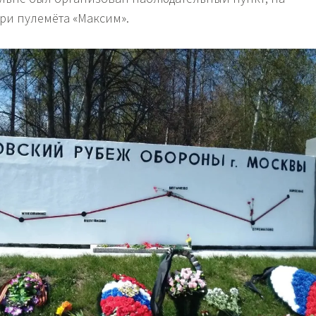
ри пулемёта «Максим».