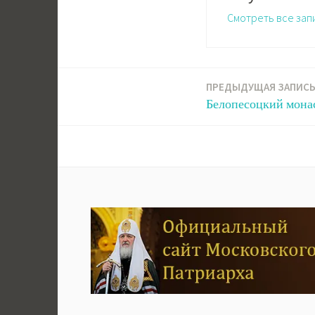
Смотреть все зап
ПРЕДЫДУЩАЯ ЗАПИС
Навигация
Белопесоцкий монас
по
записям