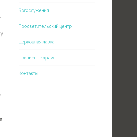
Богослужения
.
Просветительский центр
ку
Церковная лавка
Приписные храмы
Контакты
А
я