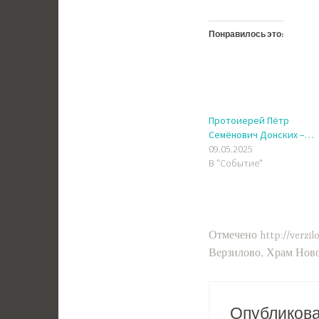
Понравилось это:
Протоиерей Пётр
Семёнович Донских –…
09.05.2025
В "Событие"
Отмечено
http://verzi
Верзилово
,
Храм Нов
Опубликов