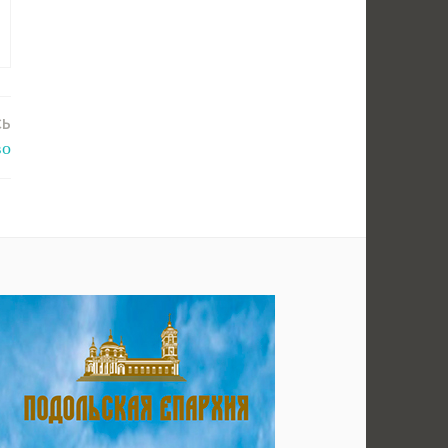
СЬ
во