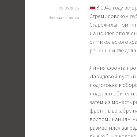
В 1941 году во 
09.05.2025
Стремиловском руб
dashaanisimova
Старожилы помнят,
на ночлег ополчен
от Никольского хр
раненых и где дел
Линия фронта прош
Давидовой пустыни
подготовка к обор
подвалах обители 
затем из монастыр
фронт: в декабре 
воспоминаниям ме
разместился загра
пушкой. На колоко