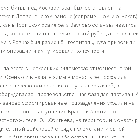
время битвы под Москвой враг был остановлен на
еже в Лопасненском районе (современном м.о. Чехов)
 как в Троицком храме села Ваулово останавливались
цы, которые шли на Стремиловский рубеж, а неподалё
ама в Ровках был размещён госпиталь, куда привозили
али операции и ампутировали конечности.
ла всего в нескольких километрах от Вознесенской
. Осенью и в начале зимы в монастыре проходила
оне и переформирование отступавших частей, в
оборудовалась продовольственная база для партизан. 
я заново сформированные подразделения уходили на
началось контрнаступление Красной Армии. По
стного жителя Ю.Н.Сбитнева, на территории монастыр
дительный войсковой отряд с пулемётами и одной
льне был организован наблюдательный пункт, на