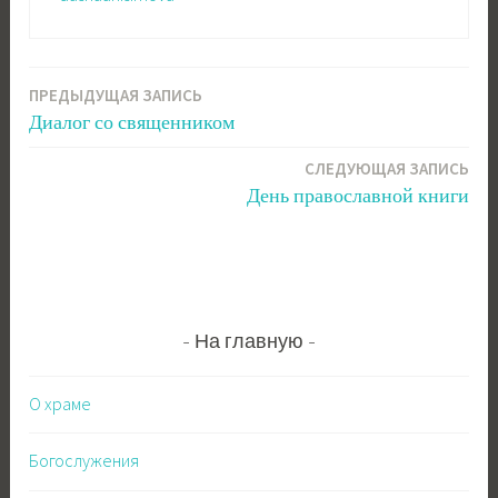
ПРЕДЫДУЩАЯ ЗАПИСЬ
Навигация
Диалог со священником
по
СЛЕДУЮЩАЯ ЗАПИСЬ
записям
День православной книги
На главную
О храме
Богослужения