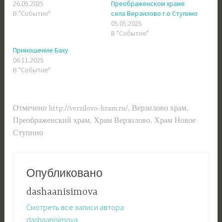
26.09.2025
Преображенском храме
В "Событие"
села Верзилово г.о Ступино
05.05.2025
В "Событие"
Приношение Баху
06.11.2025
В "Событие"
Отмечено
http://verzilovo-hram.ru/
,
Верзилово храм
,
Преображенский храм
,
Храм Верзилово
,
Храм Новое
Ступино
Опубликовано
dashaanisimova
Смотреть все записи автора
dashaanisimova