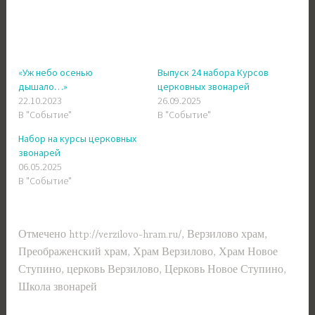
«Уж небо осенью
Выпуск 24 набора Курсов
дышало…»
церковных звонарей
22.10.2023
26.09.2025
В "Событие"
В "Событие"
Набор на курсы церковных
звонарей
06.05.2025
В "Событие"
Отмечено
http://verzilovo-hram.ru/
,
Верзилово храм
,
Преображенский храм
,
Храм Верзилово
,
Храм Новое
Ступино
,
церковь Верзилово
,
Церковь Новое Ступино
,
Школа звонарей