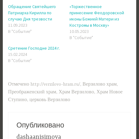
Обращение Святейшего
«Торжественное
Патриарха Кирилла по
принесение Феодоровской
случаю Дня трезвости
иконы Божией Матери из
11.09.2023
Костромы в Москву»
В "Событие"
10.05.2023
В "Событие"
Сретение Господне 2024 г.
15.02.2024
В "Событие"
Отмечено
http://verzilovo-hram.ru/
,
Верзилово храм
,
Преображенский храм
,
Храм Верзилово
,
Храм Новое
Ступино
,
церковь Верзилово
Опубликовано
dashaanisimova