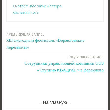
Смотреть все записи автора
dashaanisimova
ПРЕДЫДУЩАЯ ЗАПИСЬ
Навигация
XIII ежегодный фестиваль «Верзиловские
по
перезвоны»
записям
СЛЕДУЮЩАЯ ЗАПИСЬ
Сотрудники управляющей компании ОЭЗ
«Ступино КВАДРАТ » в Верзилово
На главную